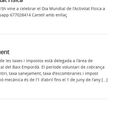
15h vine a celebrar el Dia Mundial de l’Activitat Física a
tsapp 677028414 Cartell amb enllaç
uent
e les taxes i impostos està delegada a l’àrea de
al del Baix Empordà. El període voluntari de cobrança
iri, taxa sanejament, taxa d’escombraries i impost
ó mecànica és de l’1 d’abril fins el 1 de juny de l’any […]