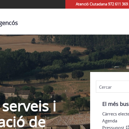
Atenció Ciutadana 972 611 369 
egencós
serveis i
El més bus
Càrrecs elect
ació de
Agenda
Pressupost