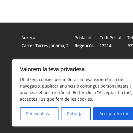
Adreça
Població
Codi Postal
Te
Carrer Torres Jonama, 2
Regencós
17214
97
Horari
Valorem la teva privadesa
De dilluns a divendres de 9.00 h a 13.00 h i dimarts, di
Utilitzem cookies per millorar la teva experiència de
navegació, publicar anuncis o contingut personalitzats i
analitzar el nostre trànsit. En fer clic a "Acceptar-ho tot",
acceptes l'ús que fem de les cookies.
Avís legal
Política de privacitat
Política de galetes
Personalitzar
Rebutjar
Accepta-ho tot