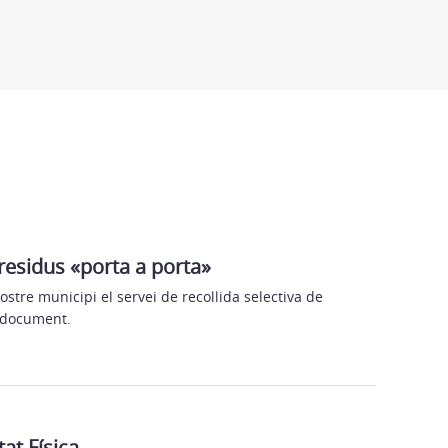
 residus «porta a porta»
stre municipi el servei de recollida selectiva de
e document.
tat Física