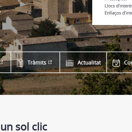
s
Llocs d'interè
Enllaços d'int
Tràmits
Actualitat
Co
un sol clic