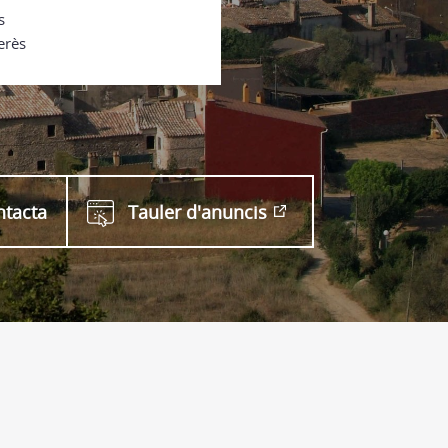
s
erès
ntacta
Tauler d'anuncis