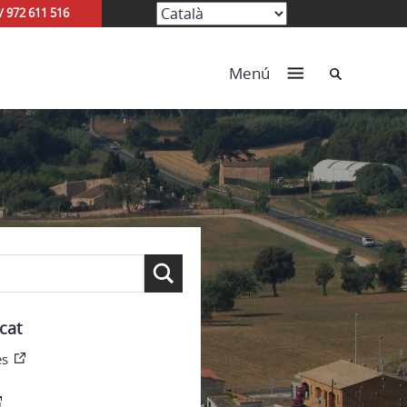
/ 972 611 516
Cerca
Menú
cat
es