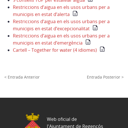
9 consells TOP per estalviar aigua
Restriccions d’aigua en els usos urbans per a
municipis en estat d’alerta
Restriccions d’aigua en els usos urbans per a
municipis en estat d’excepcionalitat
Restriccions d’aigua en els usos urbans per a
municipis en estat d’emergència
Cartell – Together for water (4 idiomes)
< Entrada Anterior
Entrada Posterior >
Web oficial de
l'Ajuntament de Regencós