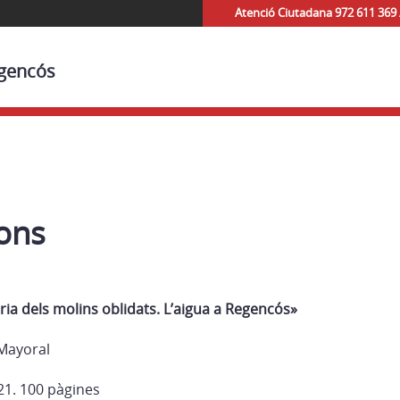
Atenció Ciutadana 972 611 369 
egencós
ions
ia dels molins oblidats. L’aigua a Regencós»
 Mayoral
21. 100 pàgines