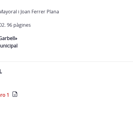
Mayoral i Joan Ferrer Plana
02. 96 pàgines
Garbell»
Municipal
L
ero 1