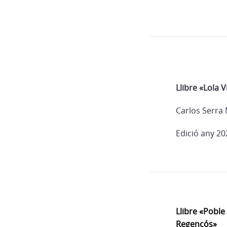
Llibre «Lola 
Carlos Serra M
Edició any 20
Llibre «Poble 
Regencós»