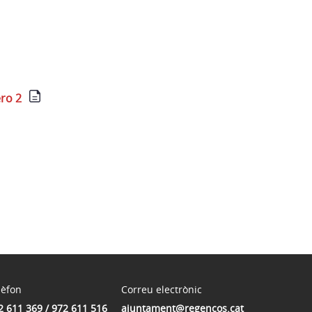
ero 2
lèfon
Correu electrònic
2 611 369 / 972 611 516
ajuntament@regencos.cat