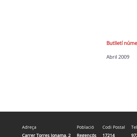
Butlletí núm
Abril 2009
Adreça
Població
Codi Postal
Te
Carrer Torres Jonama, 2
Regencós
17214
97