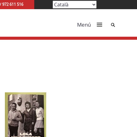
/ 972 611 516
Cerca
Menú