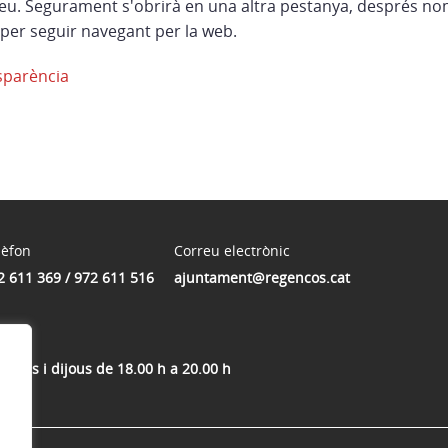
eu. Segurament s'obrirà en una altra pestanya, després no
per seguir navegant per la web.
sparència
lèfon
Correu electrònic
2 611 369 / 972 611 516
ajuntament@regencos.cat
mecres i dijous de 18.00 h a 20.00 h