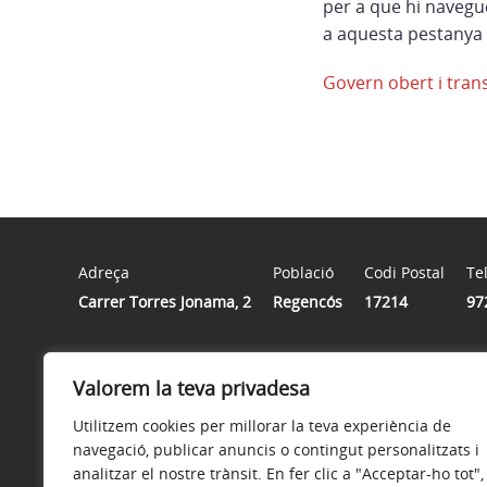
per a que hi navegu
a aquesta pestanya 
Govern obert i tran
Adreça
Població
Codi Postal
Te
Carrer Torres Jonama, 2
Regencós
17214
97
Horari
Valorem la teva privadesa
De dilluns a divendres de 9.00 h a 13.00 h i dimarts, di
Utilitzem cookies per millorar la teva experiència de
navegació, publicar anuncis o contingut personalitzats i
analitzar el nostre trànsit. En fer clic a "Acceptar-ho tot",