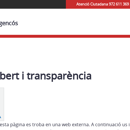
Atenció Ciutadana 972 611 369 
egencós
ert i transparència
esta pàgina es troba en una web externa. A continuació us 