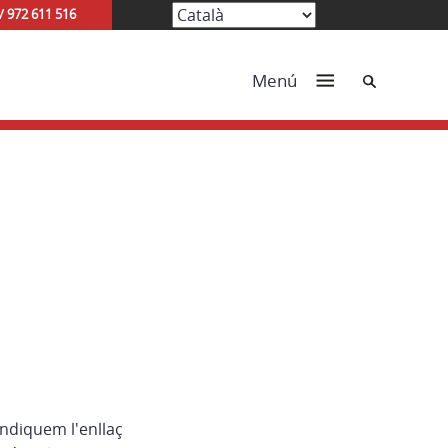
/ 972 611 516
Cerca
Menú
indiquem l'enllaç